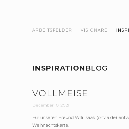
ARBEITSFELDER
Visionäre
Inspiration
Songs
Ko
ARBEITSFELDER
VISIONÄRE
INSP
INSPIRATION
BLOG
VOLLMEISE
December 10, 2021
Für unseren Freund Willi Isaak (onvia.de) ent
Weihnachtskarte.