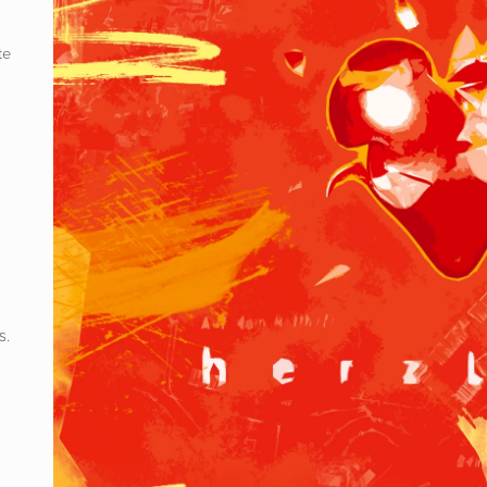
te
s.