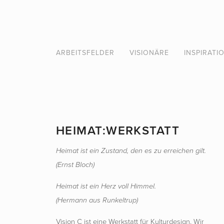
ARBEITSFELDER
Visionäre
Inspiration
Songs
Kontakt
ARBEITSFELDER
VISIONÄRE
INSPIRATI
HEIMAT:WERKSTATT
Heimat ist ein Zustand, den es zu erreichen gilt.
(Ernst Bloch)
Heimat ist ein Herz voll Himmel.
(Hermann aus Runkeltrup)
Vision C ist eine Werkstatt für Kulturdesign. Wir